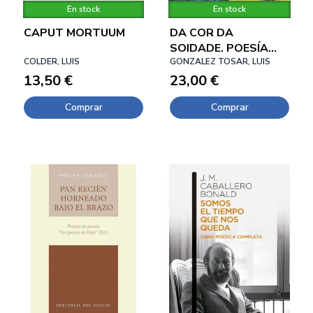
En stock
En stock
CAPUT MORTUUM
DA COR DA
SOIDADE. POESÍA
COLDER, LUIS
REUNIDA 1986-2026
GONZALEZ TOSAR, LUIS
13,50 €
23,00 €
Comprar
Comprar