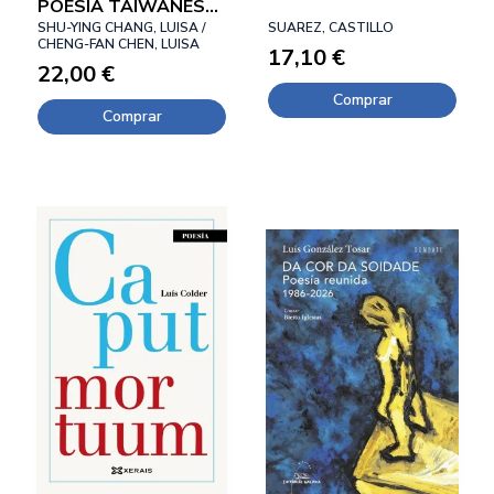
POESÍA TAIWANESA
CONTEMPORÁNEA
SHU-YING CHANG, LUISA /
SUAREZ, CASTILLO
CHENG-FAN CHEN, LUISA
17,10 €
22,00 €
Comprar
Comprar