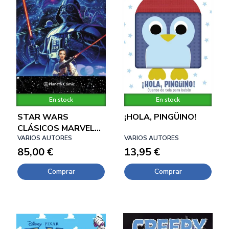
En stock
En stock
STAR WARS
¡HOLA, PINGÜINO!
CLÁSICOS MARVEL
USA 02
VARIOS AUTORES
VARIOS AUTORES
85,00 €
13,95 €
Comprar
Comprar