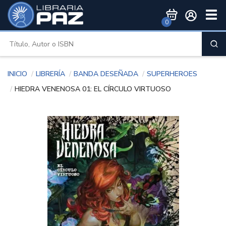
Togg
0
Men
Inicio
Librería
Banda deseñada
Superheroes
HIEDRA VENENOSA 01: EL CÍRCULO VIRTUOSO