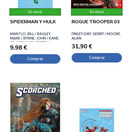
En stock
En stock
SPIDERMAN Y HULK
ROGUE TROOPER 03
MANTLO, BILL / BAGLEY,
FINLEY-DAY, GERRY / MOORE,
MARK / BYRNE, JOHN / KANE,
ALAN
GIL / CONWAY, GERRY /
31,90 €
9,98 €
ROMITA SR., JOHN /
MICHELINIE, DAVID
Comprar
Comprar