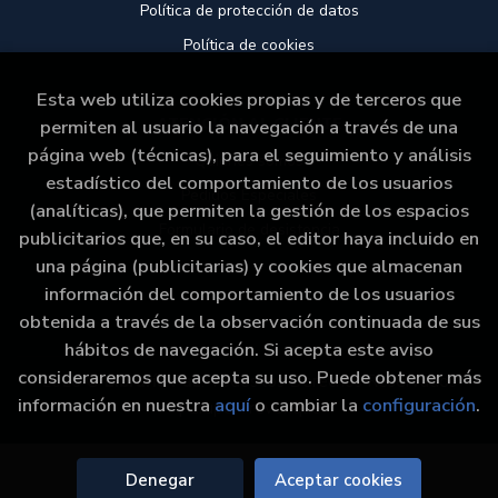
Política de protección de datos
Política de cookies
Esta web utiliza cookies propias y de terceros que
ATENCIÓN AL CLIENTE
permiten al usuario la navegación a través de una
página web (técnicas), para el seguimiento y análisis
Quiénes somos
estadístico del comportamiento de los usuarios
Pedidos Especiales
(analíticas), que permiten la gestión de los espacios
Formulario de desistencia
publicitarios que, en su caso, el editor haya incluido en
una página (publicitarias) y cookies que almacenan
información del comportamiento de los usuarios
obtenida a través de la observación continuada de sus
hábitos de navegación. Si acepta este aviso
consideraremos que acepta su uso. Puede obtener más
2026 ©
Libraría Paz
. Todos los Derechos Reservados
información en nuestra
aquí
o cambiar la
configuración
.
|
Grupo Trevenque
Denegar
Aceptar cookies