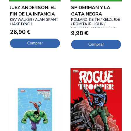
JUEZ ANDERSON: EL
SPIDERMAN Y LA
FIN DE LA INFANCIA
GATA NEGRA
KEV WALKER / ALAN GRANT
POLLARD, KEITH / KELLY, JOE
/ JAKE LYNCH
/ ROMITA JR., JOHN /
WOLFMAN, MARV / STERN,
26,90 €
9,98 €
ROGER
Comprar
Comprar