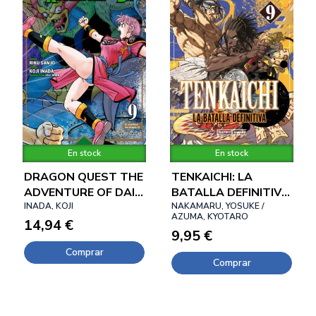
En stock
En stock
DRAGON QUEST THE
TENKAICHI: LA
ADVENTURE OF DAI
BATALLA DEFINITIVA
09
INADA, KOJI
09
NAKAMARU, YOSUKE /
AZUMA, KYOTARO
14,94 €
9,95 €
Comprar
Comprar