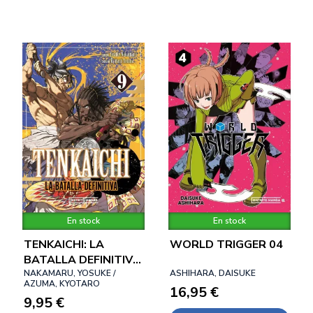
En stock
En stock
TENKAICHI: LA
WORLD TRIGGER 04
BATALLA DEFINITIVA
09
NAKAMARU, YOSUKE /
ASHIHARA, DAISUKE
AZUMA, KYOTARO
16,95 €
9,95 €