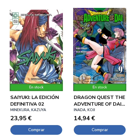
En stock
En stock
SAIYUKI: LA EDICIÓN
DRAGON QUEST THE
DEFINITIVA 02
ADVENTURE OF DAI
MINEKURA, KAZUYA
09
INADA, KOJI
23,95 €
14,94 €
Comprar
Comprar