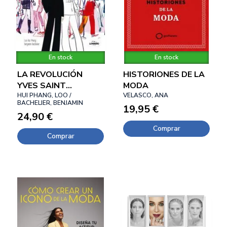
En stock
En stock
LA REVOLUCIÓN
HISTORIONES DE LA
YVES SAINT
MODA
LAURENT
HUI PHANG, LOO /
VELASCO, ANA
BACHELIER, BENJAMIN
19,95 €
24,90 €
Comprar
Comprar