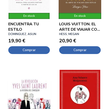
En stock
En stock
ENCUENTRA TU
LOUIS VUITTON. EL
ESTILO
ARTE DE VIAJAR CON
DOMINGUEZ, ASUN
ESTILO
HESS, MEGAN
19,90 €
20,90 €
Comprar
Comprar