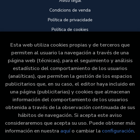
Aviso legal
Condicions de venda
Política de privacidade
Política de cookies
Esta web utiliza cookies propias y de terceros que
ATENCIÓN AL CLIENTE
permiten al usuario la navegación a través de una
página web (técnicas), para el seguimiento y análisis
Quem somos
estadístico del comportamiento de los usuarios
Pedidos especiais
(analíticas), que permiten la gestión de los espacios
formulario de desistencia
publicitarios que, en su caso, el editor haya incluido en
una página (publicitarias) y cookies que almacenan
información del comportamiento de los usuarios
obtenida a través de la observación continuada de sus
hábitos de navegación. Si acepta este aviso
consideraremos que acepta su uso. Puede obtener más
2026 ©
Libraría Paz
. Todos los Derechos Reservados
información en nuestra
aquí
o cambiar la
configuración
.
|
Grupo Trevenque