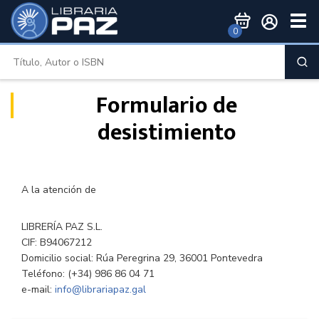
Togg
0
Men
Formulario de
desistimiento
A la atención de
LIBRERÍA PAZ S.L.
CIF: B94067212
Domicilio social: Rúa Peregrina 29, 36001 Pontevedra
Teléfono: (+34) 986 86 04 71
e-mail:
info@librariapaz.gal