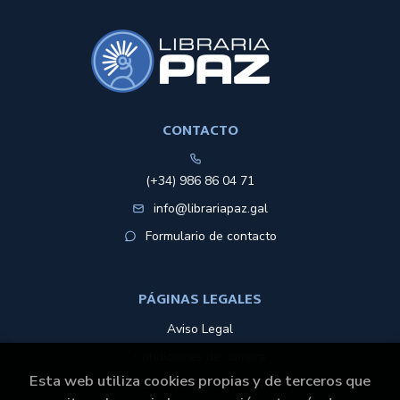
electrónico o de correo postal, ambos con la fotocopia del DNI
del titular, incorporada o anexada:
Responsable del tratamiento: LIBRERÍA PAZ S.L.
Dirección postal: Rúa Peregrina 29, 36001 Pontevedra
Dirección electrónica:
info@librariapaz.gal
Si desea ampliar información sobre la política de privacidad
de nuestra empresa, puede hacerlo en el siguiente enlace:
CONTACTO
https://www.librariapaz.gal/es/politica-de-privacidad
(+34) 986 86 04 71
info@librariapaz.gal
Formulario de contacto
PÁGINAS LEGALES
Aviso Legal
Condiciones de compra
Esta web utiliza cookies propias y de terceros que
Política de protección de datos