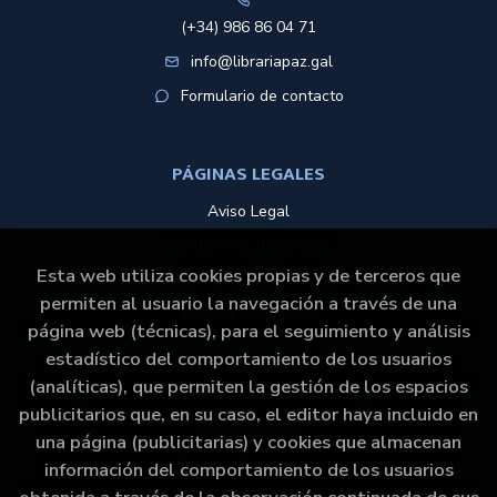
(+34) 986 86 04 71
info@librariapaz.gal
Formulario de contacto
PÁGINAS LEGALES
Aviso Legal
Condiciones de compra
Esta web utiliza cookies propias y de terceros que
Política de protección de datos
permiten al usuario la navegación a través de una
Política de cookies
página web (técnicas), para el seguimiento y análisis
estadístico del comportamiento de los usuarios
(analíticas), que permiten la gestión de los espacios
ATENCIÓN AL CLIENTE
publicitarios que, en su caso, el editor haya incluido en
Quiénes somos
una página (publicitarias) y cookies que almacenan
Pedidos Especiales
información del comportamiento de los usuarios