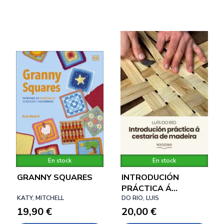
En stock
En stock
GRANNY SQUARES
INTRODUCIÓN
PRÁCTICA Á
KATY, MITCHELL
CESTARÍA DE
DO RIO, LUIS
19,90 €
MADEIRA
20,00 €