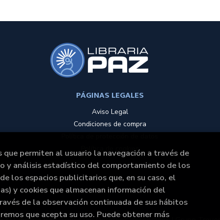
PÁGINAS LEGALES
Aviso Legal
Condiciones de compra
Política de protección de datos
Política de cookies
s que permiten al usuario la navegación a través de
to y análisis estadístico del comportamiento de los
de los espacios publicitarios que, en su caso, el
rias) y cookies que almacenan información del
ravés de la observación continuada de sus hábitos
raremos que acepta su uso. Puede obtener más
6 ©
Libraría Paz
. Todos los Derechos Reservados |
Grupo Treve