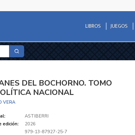
LIBROS
JUEGOS
TANES DEL BOCHORNO. TOMO
POLÍTICA NACIONAL
O VERA
al:
ASTIBERRI
 edición:
2026
979-13-87927-25-7