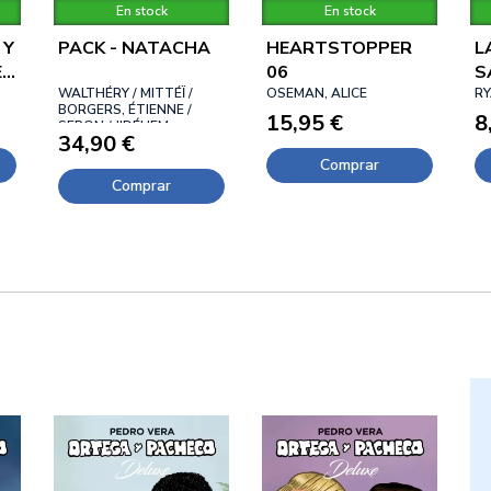
En stock
En stock
 Y
PACK - NATACHA
HEARTSTOPPER
L
E
06
S
WALTHÉRY / MITTÉÏ /
OSEMAN, ALICE
C
RY
BORGERS, ÉTIENNE /
15,95 €
8
SERON / JIDÉHEM,
34,90 €
JIDÉHEM
Comprar
Comprar