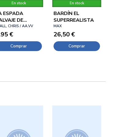
En stock
En stock
A ESPADA
BARDÍN EL
ALVAJE DE
SUPERREALISTA
ONAN, 12
ALL, CHRIS / AA.VV
MAX
,95 €
26,50 €
Comprar
Comprar