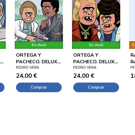
En stock
En stock
C
ORTEGA Y
ORTEGA Y
R
E
PACHECO. DELUXE
PACHECO. DELUXE
R
03
PEDRO VERA
02
PEDRO VERA
S
P
24,00 €
24,00 €
1
Comprar
Comprar