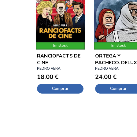
En stock
En stock
RANCIOFACTS DE
ORTEGA Y
CINE
PACHECO. DELUX
PEDRO VERA
04
PEDRO VERA
18,00 €
24,00 €
Comprar
Comprar