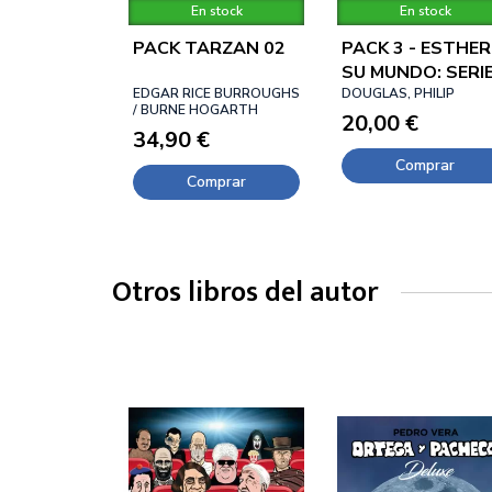
En stock
En stock
PACK TARZAN 02
PACK 3 - ESTHER
SU MUNDO: SERI
EDGAR RICE BURROUGHS
VERDE
DOUGLAS, PHILIP
/ BURNE HOGARTH
20,00 €
34,90 €
Comprar
Comprar
Otros libros del autor