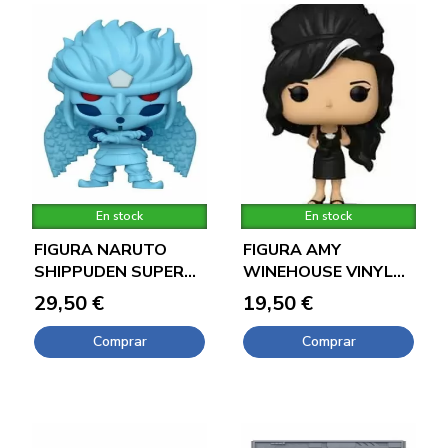
En stock
En stock
FIGURA NARUTO
FIGURA AMY
SHIPPUDEN SUPER
WINEHOUSE VINYL
SIZED VINYL POP
POP 9CM
29,50 €
19,50 €
KAKASHI 15CM
Comprar
Comprar