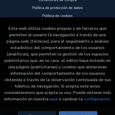
Política de protección de datos
Política de cookies
Esta web utiliza cookies propias y de terceros que
ATENCIÓN AL CLIENTE
permiten al usuario la navegación a través de una
página web (técnicas), para el seguimiento y análisis
Quiénes somos
estadístico del comportamiento de los usuarios
Pedidos Especiales
(analíticas), que permiten la gestión de los espacios
Formulario de desistencia
publicitarios que, en su caso, el editor haya incluido en
una página (publicitarias) y cookies que almacenan
información del comportamiento de los usuarios
obtenida a través de la observación continuada de sus
hábitos de navegación. Si acepta este aviso
consideraremos que acepta su uso. Puede obtener más
2026 ©
Libraría Paz
. Todos los Derechos Reservados
información en nuestra
aquí
o cambiar la
configuración
.
|
Grupo Trevenque