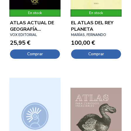
En stock
En stock
ATLAS ACTUAL DE
EL ATLAS DEL REY
GEOGRAFÍA
PLANETA
UNIVERSAL VOX
VOX EDITORIAL
MARÍAS, FERNANDO
25,95 €
100,00 €
Comprar
Comprar