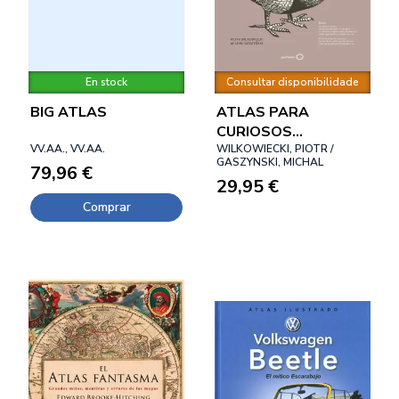
En stock
Consultar disponibilidade
BIG ATLAS
ATLAS PARA
CURIOSOS
VV.AA., VV.AA.
INSACIABLES (NUEVA
WILKOWIECKI, PIOTR /
GASZYNSKI, MICHAL
79,96 €
PRESENTACIÓN)
29,95 €
Comprar