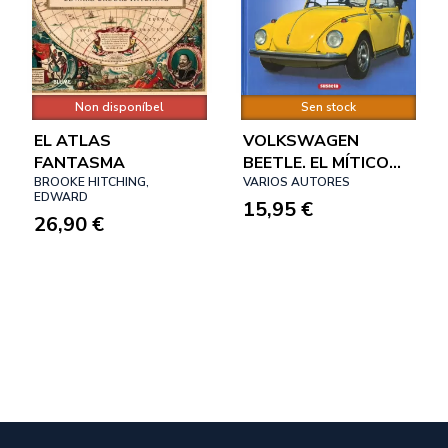
Non disponíbel
Sen stock
EL ATLAS
VOLKSWAGEN
FANTASMA
BEETLE. EL MÍTICO
BROOKE HITCHING,
ESCARABAJO
VARIOS AUTORES
EDWARD
15,95 €
26,90 €