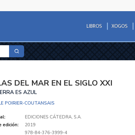
LIBROS
XOGOS
AS DEL MAR EN EL SIGLO XXI
IERRA ES AZUL
LE POIRIER-COUTANSAIS
al:
EDICIONES CÁTEDRA, S.A.
 edición:
2019
978-84-376-3999-4