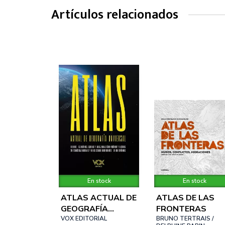
Artículos relacionados
En stock
En stock
ATLAS ACTUAL DE
ATLAS DE LAS
GEOGRAFÍA
FRONTERAS
UNIVERSAL VOX
VOX EDITORIAL
BRUNO TERTRAIS /