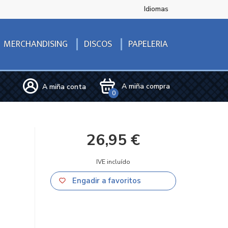
Idiomas
DISCOS
MERCHANDISING
PAPELERIA
A miña compra
A miña conta
0
26,95 €
IVE incluído
Engadir a favoritos