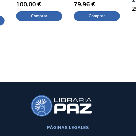
GA
100,00 €
79,96 €
(
2
P
Comprar
Comprar
PÁGINAS LEGALES