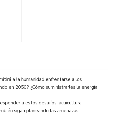
tirá a la huma­ni­dad enfrentarse a los
undo en 2050? ¿Cómo suministrarles la energía
esponder a estos desafíos: acuicultura
también sigan planeando las amenazas: