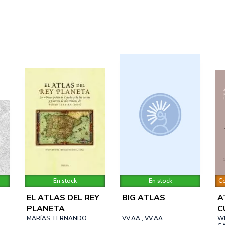
En stock
En stock
Co
EL ATLAS DEL REY
BIG ATLAS
A
PLANETA
C
MARÍAS, FERNANDO
VV.AA., VV.AA.
I
WI