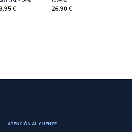
SZYNSKI, MICHAL
EDWARD
NUEVA
9,95 €
26,90 €
RESENTACIÓN)
ATENCIÓN AL CLIENTE