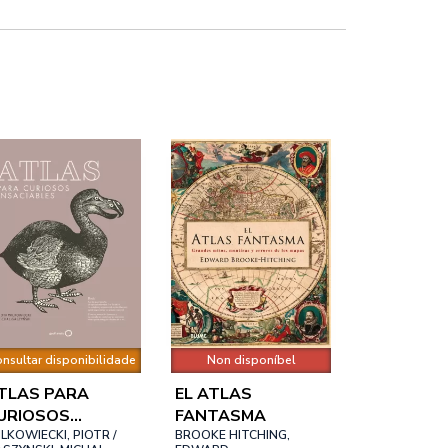
nsultar disponibilidade
Non disponíbel
TLAS PARA
EL ATLAS
URIOSOS
FANTASMA
NSACIABLES
LKOWIECKI, PIOTR /
BROOKE HITCHING,