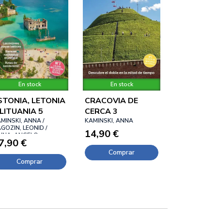
En stock
En stock
STONIA, LETONIA
CRACOVIA DE
 LITUANIA 5
CERCA 3
MINSKI, ANNA /
KAMINSKI, ANNA
GOZIN, LEONID /
14,90 €
NNA, ANGELO
7,90 €
Comprar
Comprar