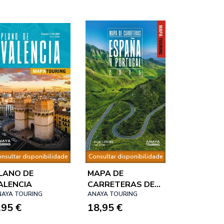
nsultar disponibilidade
Consultar disponibilidade
LANO DE
MAPA DE
ALENCIA
CARRETERAS DE
NAYA TOURING
ESPAÑA Y
ANAYA TOURING
,95 €
PORTUGAL
18,95 €
1:340.000, 2025