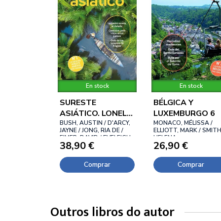
En stock
En stock
SURESTE
BÉLGICA Y
ASIÁTICO. LONELY
LUXEMBURGO 6
PLANET
BUSH, AUSTIN / D'ARCY,
MONACO, MÉLISSA /
JAYNE / JONG, RIA DE /
ELLIOTT, MARK / SMITH
EIMER, DAVID / EVELEIGH,
HELENA
38,90 €
26,90 €
MARK / FERRARESE,
MARCO / GROSBERG,
MICHAEL / HARDING,
Comprar
Comprar
PAUL / RAY, NICK / REID,
Outros libros do autor