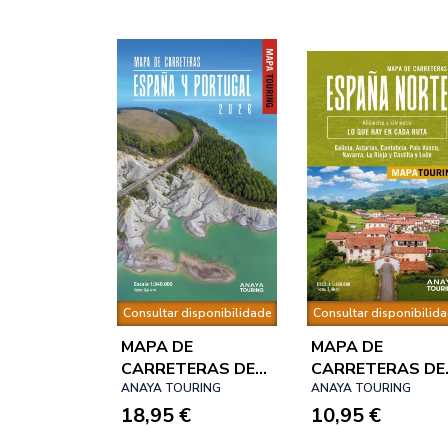
Consultar disponibilidade
Consultar disponibilid
MAPA DE
MAPA DE
CARRETERAS DE
CARRETERAS DE
ESPAÑA Y
ANAYA TOURING
ESPAÑA NORTE
ANAYA TOURING
PORTUGAL
18,95 €
1:340.000
10,95 €
1:340.000, 2026