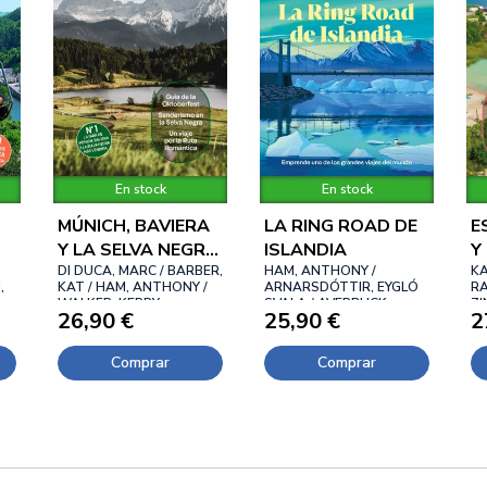
En stock
En stock
MÚNICH, BAVIERA
LA RING ROAD DE
E
Y LA SELVA NEGRA
ISLANDIA
Y
5
DI DUCA, MARC / BARBER,
HAM, ANTHONY /
KA
,
KAT / HAM, ANTHONY /
ARNARSDÓTTIR, EYGLÓ
RA
WALKER, KERRY
SVALA / AVERBUCK,
ZI
26,90 €
25,90 €
2
ALEXIS / BREMNER, JADE
Comprar
Comprar