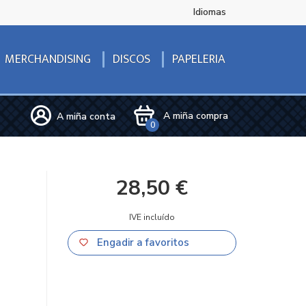
Idiomas
DISCOS
MERCHANDISING
PAPELERIA
A miña compra
A miña conta
0
28,50 €
IVE incluído
Engadir a favoritos