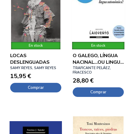
En stock
En stock
LOCAS
O GALEGO, LÍNGUA
DESLENGUADAS
NACINAL...OU LINGUA
SAMY REYES, SAMY REYES
AUTONÓMICA?
TRAFICANTE PELÁEZ,
FRACESCO
15,95 €
28,80 €
Comprar
Comprar