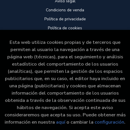
Aviso legal
Condicions de venda
Política de privacidade
Política de cookies
Esta web utiliza cookies propias y de terceros que
ATENCIÓN AL CLIENTE
permiten al usuario la navegación a través de una
página web (técnicas), para el seguimiento y análisis
Quem somos
estadístico del comportamiento de los usuarios
Pedidos especiais
(analíticas), que permiten la gestión de los espacios
formulario de desistencia
publicitarios que, en su caso, el editor haya incluido en
una página (publicitarias) y cookies que almacenan
información del comportamiento de los usuarios
obtenida a través de la observación continuada de sus
hábitos de navegación. Si acepta este aviso
consideraremos que acepta su uso. Puede obtener más
2026 ©
Libraría Paz
. Todos los Derechos Reservados
información en nuestra
aquí
o cambiar la
configuración
.
|
Grupo Trevenque