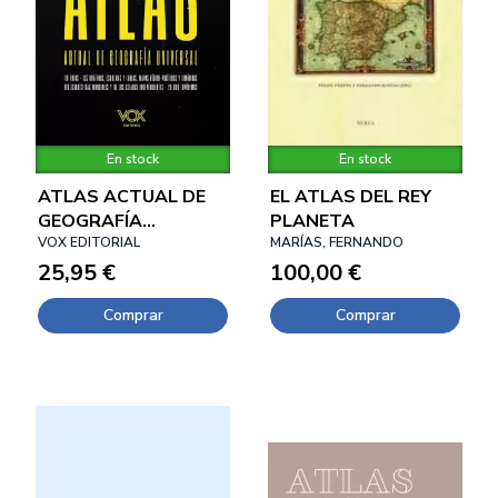
En stock
En stock
ATLAS ACTUAL DE
EL ATLAS DEL REY
GEOGRAFÍA
PLANETA
UNIVERSAL VOX
VOX EDITORIAL
MARÍAS, FERNANDO
25,95 €
100,00 €
Comprar
Comprar