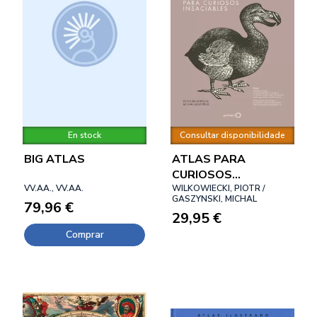
En stock
Consultar disponibilidade
BIG ATLAS
ATLAS PARA
CURIOSOS
VV.AA., VV.AA.
INSACIABLES (NUEVA
WILKOWIECKI, PIOTR /
GASZYNSKI, MICHAL
79,96 €
PRESENTACIÓN)
29,95 €
Comprar