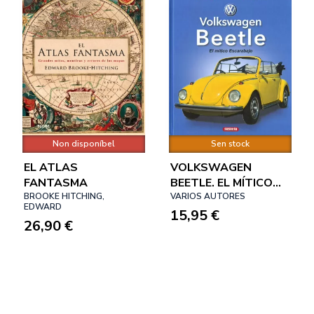
Non disponíbel
Sen stock
EL ATLAS
VOLKSWAGEN
FANTASMA
BEETLE. EL MÍTICO
BROOKE HITCHING,
ESCARABAJO
VARIOS AUTORES
EDWARD
15,95 €
26,90 €