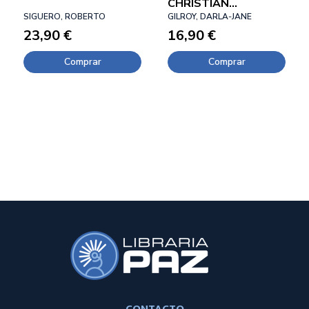
CHRISTIAN
SIGUERO, ROBERTO
LOUBOUTIN
GILROY, DARLA-JANE
23,90 €
16,90 €
Comprar
Comprar