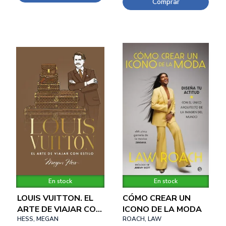
Comprar
En stock
En stock
LOUIS VUITTON. EL
CÓMO CREAR UN
ARTE DE VIAJAR CON
ICONO DE LA MODA
ESTILO
HESS, MEGAN
ROACH, LAW