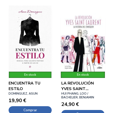
En stock
En stock
ENCUENTRA TU
LA REVOLUCIÓN
ESTILO
YVES SAINT
DOMINGUEZ, ASUN
LAURENT
HUI PHANG, LOO /
BACHELIER, BENJAMIN
19,90 €
24,90 €
Comprar