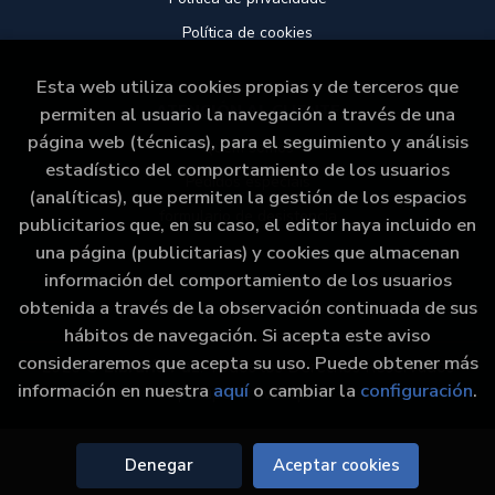
Política de cookies
Esta web utiliza cookies propias y de terceros que
ATENCIÓN AL CLIENTE
permiten al usuario la navegación a través de una
página web (técnicas), para el seguimiento y análisis
Quem somos
estadístico del comportamiento de los usuarios
Pedidos especiais
(analíticas), que permiten la gestión de los espacios
formulario de desistencia
publicitarios que, en su caso, el editor haya incluido en
una página (publicitarias) y cookies que almacenan
información del comportamiento de los usuarios
obtenida a través de la observación continuada de sus
hábitos de navegación. Si acepta este aviso
consideraremos que acepta su uso. Puede obtener más
2026 ©
Libraría Paz
. Todos los Derechos Reservados
información en nuestra
aquí
o cambiar la
configuración
.
|
Grupo Trevenque
Denegar
Aceptar cookies