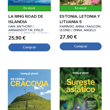
En stock
En stock
LA RING ROAD DE
ESTONIA, LETONIA Y
ISLANDIA
LITUANIA 5
HAM, ANTHONY /
KAMINSKI, ANNA / RAGOZIN,
ARNARSDÓTTIR, EYGLÓ
LEONID / ZINNA, ANGELO
SVALA / AVERBUCK, ALEXIS /
27,90 €
25,90 €
BREMNER, JADE
Comprar
Comprar