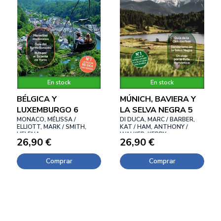
En stock
En stock
BÉLGICA Y
MÚNICH, BAVIERA Y
LUXEMBURGO 6
LA SELVA NEGRA 5
MONACO, MÉLISSA /
DI DUCA, MARC / BARBER,
ELLIOTT, MARK / SMITH,
KAT / HAM, ANTHONY /
HELENA
WALKER, KERRY
26,90 €
26,90 €
Comprar
Comprar