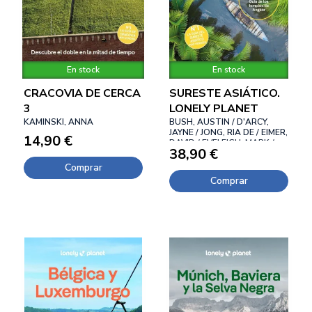
En stock
En stock
CRACOVIA DE CERCA
SURESTE ASIÁTICO.
3
LONELY PLANET
KAMINSKI, ANNA
BUSH, AUSTIN / D'ARCY,
JAYNE / JONG, RIA DE / EIMER,
14,90 €
DAVID / EVELEIGH, MARK /
38,90 €
FERRARESE, MARCO /
GROSBERG, MICHAEL /
Comprar
HARDING, PAUL / RAY, NICK /
Comprar
REID,