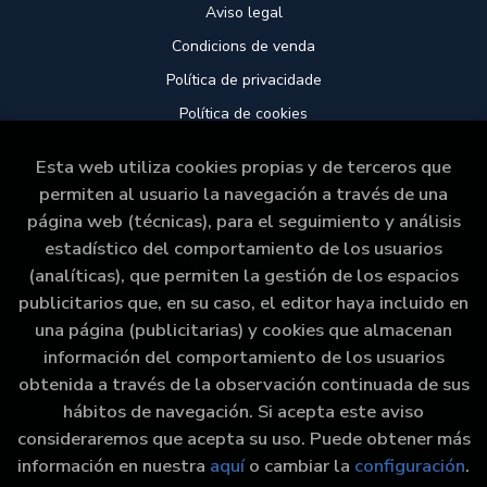
Aviso legal
Condicions de venda
Política de privacidade
Política de cookies
Esta web utiliza cookies propias y de terceros que
ATENCIÓN AL CLIENTE
permiten al usuario la navegación a través de una
página web (técnicas), para el seguimiento y análisis
Quem somos
estadístico del comportamiento de los usuarios
Pedidos especiais
(analíticas), que permiten la gestión de los espacios
formulario de desistencia
publicitarios que, en su caso, el editor haya incluido en
una página (publicitarias) y cookies que almacenan
información del comportamiento de los usuarios
obtenida a través de la observación continuada de sus
hábitos de navegación. Si acepta este aviso
consideraremos que acepta su uso. Puede obtener más
2026 ©
Libraría Paz
. Todos los Derechos Reservados
información en nuestra
aquí
o cambiar la
configuración
.
|
Grupo Trevenque