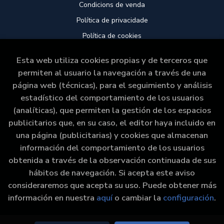
Condicions de venda
Política de privacidade
Política de cookies
Esta web utiliza cookies propias y de terceros que
ATENCIÓN AL CLIENTE
permiten al usuario la navegación a través de una
página web (técnicas), para el seguimiento y análisis
Quem somos
estadístico del comportamiento de los usuarios
Pedidos especiais
(analíticas), que permiten la gestión de los espacios
formulario de desistencia
publicitarios que, en su caso, el editor haya incluido en
una página (publicitarias) y cookies que almacenan
información del comportamiento de los usuarios
obtenida a través de la observación continuada de sus
hábitos de navegación. Si acepta este aviso
consideraremos que acepta su uso. Puede obtener más
2026 ©
Libraría Paz
. Todos los Derechos Reservados
información en nuestra
aquí
o cambiar la
configuración
.
|
Grupo Trevenque