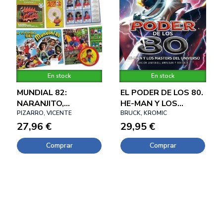
En stock
En stock
MUNDIAL 82:
EL PODER DE LOS 80.
NARANJITO,
HE-MAN Y LOS
RECUERDOS Y
PIZARRO, VICENTE
MASTERS DEL
BRUCK, KROMIC
COLECCIONABLES
27,96 €
UNIVERSO
29,95 €
Comprar
Comprar