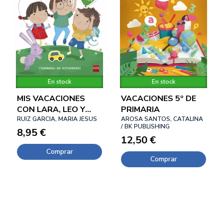
En stock
En stock
MIS VACACIONES
VACACIONES 5º DE
CON LARA, LEO Y
PRIMARIA
LUIS 4 AÑOS
RUIZ GARCIA, MARIA JESUS
AROSA SANTOS, CATALINA
/ BK PUBLISHING
8,95 €
12,50 €
Comprar
Comprar