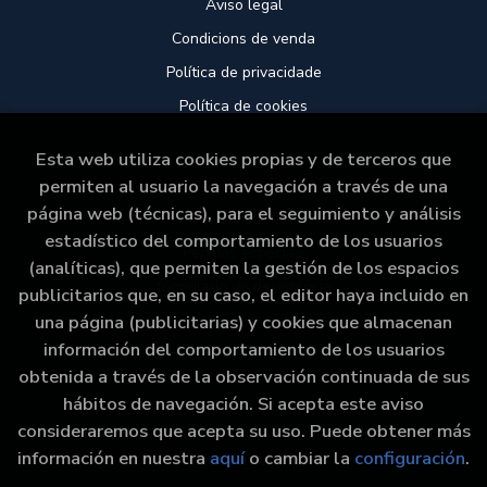
Aviso legal
Condicions de venda
Política de privacidade
Política de cookies
Esta web utiliza cookies propias y de terceros que
ATENCIÓN AL CLIENTE
permiten al usuario la navegación a través de una
página web (técnicas), para el seguimiento y análisis
Quem somos
estadístico del comportamiento de los usuarios
Pedidos especiais
(analíticas), que permiten la gestión de los espacios
formulario de desistencia
publicitarios que, en su caso, el editor haya incluido en
una página (publicitarias) y cookies que almacenan
información del comportamiento de los usuarios
obtenida a través de la observación continuada de sus
hábitos de navegación. Si acepta este aviso
consideraremos que acepta su uso. Puede obtener más
2026 ©
Libraría Paz
. Todos los Derechos Reservados
información en nuestra
aquí
o cambiar la
configuración
.
|
Grupo Trevenque