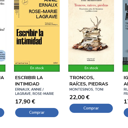
En stock
En stock
UA
ESCRIBIR LA
TRONCOS,
I
INTIMIDAD
RAÍCES, PIEDRAS
A
ERNAUX, ANNIE /
MONTESINOS, TONI
RU
LAGRAVE, ROSE-MARIE
F
22,00 €
17,90 €
1
Comprar
Comprar