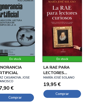
En stock
En stock
GNORANCIA
LA RAE PARA
RTIFICIAL
LECTORES
IZ CASANOVA, JOSE
CURIOSOS
MARÍA JOSÉ SOLANO
RANCISCO
19,95 €
7,90 €
Comprar
Comprar