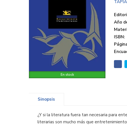
TAPIA
Editori
Año de
Mater
ISBN:
Página
Encua
En stock
Sinopsis
¿Y si la literatura fuera tan necesaria para en
literarias son mucho más que entretenimiento.