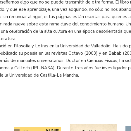
eñarnos algo que no se puede transmitir de otra forma. El libro m
 y que ese aprendizaje, una vez adquirido, no sólo no nos aband
o sin renunciar al rigor, estas páginas están escritas para quienes 
mirada nueva sobre esta rama clave del conocimiento humano. Un li
es una celebración de la alta cultura en una época desorientada qu
teratura.
cenció en Filosofía y Letras en la Universidad de Valladolid. Ha si
a publicado su poesía en las revistas Octavo (2003) y en Babab (
más de manuales universitarios. Doctor en Ciencias Físicas, ha sid
homa y Caltech (JPL-NASA). Durante tres años fue investigador p
 de la Universidad de Castilla-La Mancha.