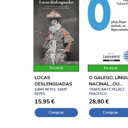
En stock
En stock
LOCAS
O GALEGO, LÍNG
DESLENGUADAS
NACINAL...OU
SAMY REYES, SAMY
LINGUA
TRAFICANTE PELÁEZ,
REYES
FRACESCO
AUTONÓMICA?
15,95 €
28,80 €
Comprar
Comprar