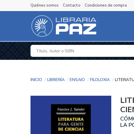
Quiénes somos
Contacto
Condiciones de compra
Inicio
Librería
Ensaio
Filoloxia
LITERATU
LI
CIE
CÓMO
LA P