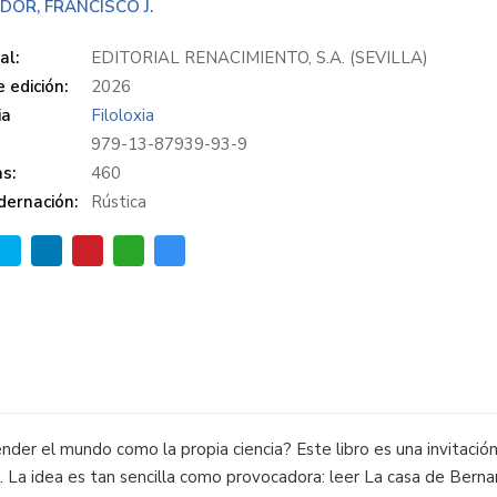
DOR, FRANCISCO J.
al:
EDITORIAL RENACIMIENTO, S.A. (SEVILLA)
 edición:
2026
ia
Filoloxia
979-13-87939-93-9
s:
460
dernación:
Rústica
tender el mundo como la propia ciencia? Este libro es una invitació
 La idea es tan sencilla como provocadora: leer La casa de Berna