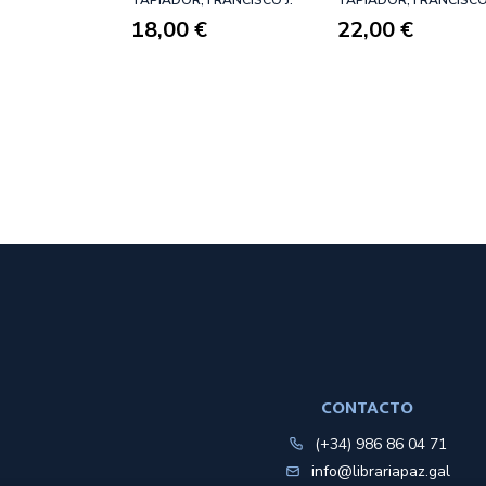
QUÉ SIRVE
18,00 €
22,00 €
CONTACTO
(+34) 986 86 04 71
info@librariapaz.gal